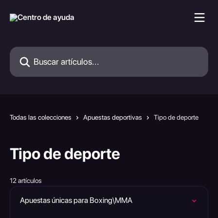
Ir al contenido principal
Buscar artículos...
Todas las colecciones
Apuestas deportivas
Tipo de deporte
Tipo de deporte
12 artículos
Apuestas únicas para Boxing\MMA