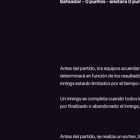
Bateador - 0 puntos - anotará 0 pu
Antes del partido, los equipos acuerdan 
determinará en función de los resultad
innings estarán limitados por el tiempo
Un innings se completa cuando todos lo
por finalizado o abandonado el innings,
Antes del partido, se realiza un sorteo, 