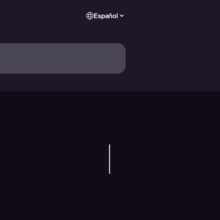
Español