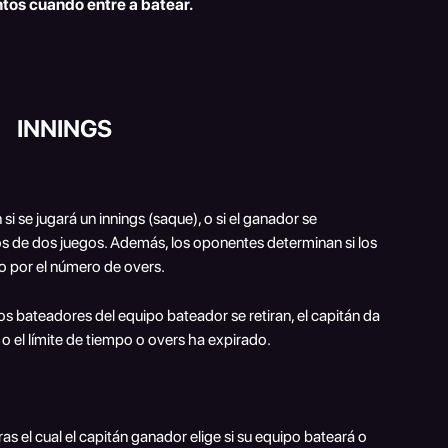
ntos cuando entre a batear.
INNINGS
si se jugará un innings (saque), o si el ganador se 
os de dos juegos. Además, los oponentes determinan si los 
 o por el número de overs.
s bateadores del equipo bateador se retiran, el capitán da 
 o el límite de tiempo o overs ha expirado.
tras el cual el capitán ganador elige si su equipo bateará o 