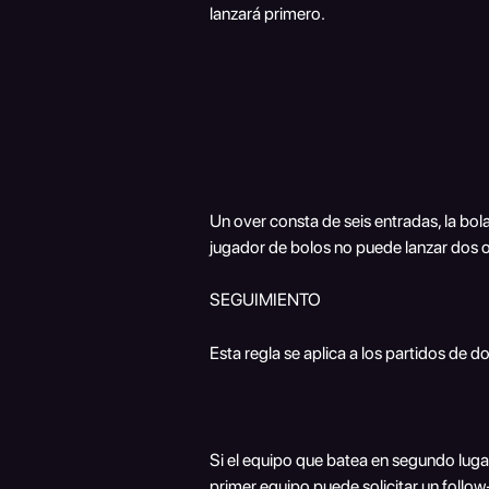
lanzará primero.
Un over consta de seis entradas, la bol
jugador de bolos no puede lanzar dos 
SEGUIMIENTO
Esta regla se aplica a los partidos de d
Si el equipo que batea en segundo luga
primer equipo puede solicitar un follow-o