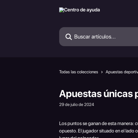
Ir al contenido principal
Buscar artículos...
Todas las colecciones
Apuestas deporti
Apuestas únicas 
29 de julio de 2024
Los puntos se ganan de esta manera: cu
opuesto. El jugador situado en el lado o