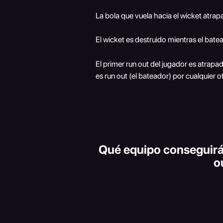
La bola que vuela hacia el wicket atrap
El wicket es destruido mientras el bate
El primer run out del jugador es atrapad
es run out (el bateador) por cualquier 
Qué equipo conseguirá
o