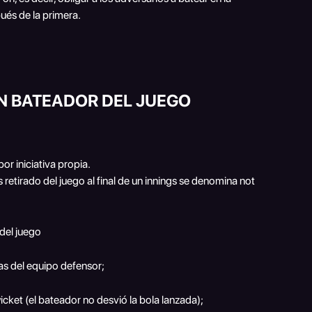
és de la primera.
UN BATEADOR DEL JUEGO
r iniciativa propia.
 retirado del juego al final de un innings se denomina not 
del juego
tas del equipo defensor;
icket (el bateador no desvió la bola lanzada);