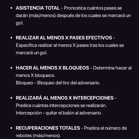
ASISTENCIA TOTAL
 - Pronostica cuántos pases se 
darán (más/menos) después de los cuales se marcará un 
gol.
REALIZAR AL MENOS X PASES EFECTIVOS
 - 
Especifica realizar al menos X pases tras los cuales se 
marcará un gol.
HACER AL MENOS X BLOQUEOS 
- Determina hacer al 
menos X bloqueos.
Bloqueo - Bloqueo del tiro del adversario.
REALIZARÁ AL MENOS X INTERCEPCIONES
 - 
Predice cuántas intercepciones se realizarán.
Intercepción - quitar el balón al adversario.
RECUPERACIONES TOTALES
 - Predice el número de 
rebotes (más/menos).