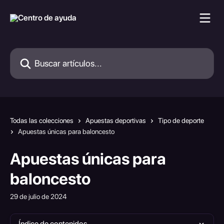
Ir al contenido principal
Buscar artículos...
Todas las colecciones
Apuestas deportivas
Tipo de deporte
Apuestas únicas para baloncesto
Apuestas únicas para
baloncesto
29 de julio de 2024
Índice de contenidos