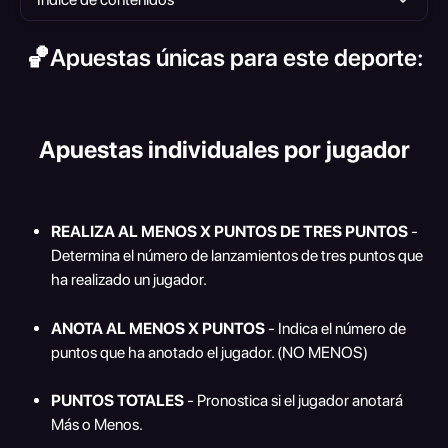
🏀Apuestas únicas para este deporte:
Apuestas individuales por jugador
REALIZA AL MENOS X PUNTOS DE TRES PUNTOS
 - 
Determina el número de lanzamientos de tres puntos que 
ha realizado un jugador.
ANOTA AL MENOS X PUNTOS
 - Indica el número de 
puntos que ha anotado el jugador. (NO MENOS)
PUNTOS TOTALES
 - Pronostica si el jugador anotará 
Más o Menos.