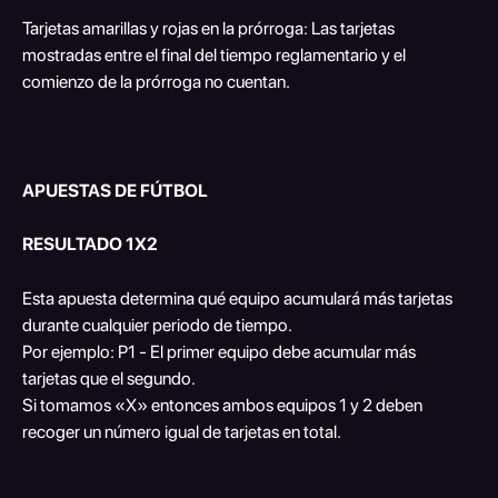
Tarjetas amarillas y rojas en la prórroga: Las tarjetas 
mostradas entre el final del tiempo reglamentario y el 
comienzo de la prórroga no cuentan.
APUESTAS DE FÚTBOL
RESULTADO 1X2
Esta apuesta determina qué equipo acumulará más tarjetas 
durante cualquier periodo de tiempo.
Por ejemplo: P1 - El primer equipo debe acumular más 
tarjetas que el segundo.
Si tomamos «X» entonces ambos equipos 1 y 2 deben 
recoger un número igual de tarjetas en total.