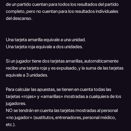
de un partido cuentan para todos los resultados del partido 
completo, pero no cuentan para los resultados individuales 
del descanso.
Una tarjeta amarilla equivale a una unidad.
Una tarjeta roja equivale a dos unidades.
Si un jugador tiene dos tarjetas amarillas, automáticamente 
recibe una tarjeta roja y es expulsado, y la suma de las tarjetas 
equivale a 3 unidades.
Para calcular las apuestas, se tienen en cuenta todas las 
tarjetas «rojas» y «amarillas» mostradas a cualquiera de los 
jugadores.
NO se tendrán en cuenta las tarjetas mostradas al personal 
«no jugador» (sustitutos, entrenadores, personal médico, 
etc.).