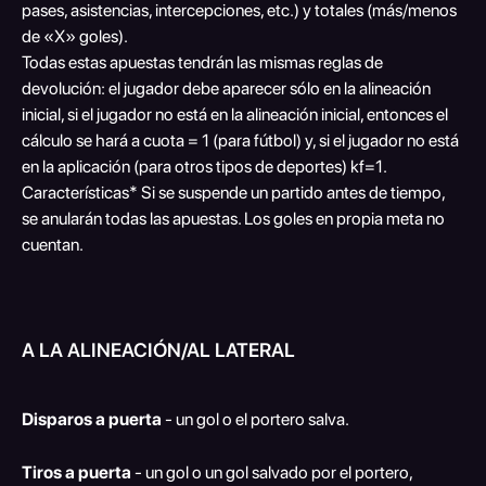
pases, asistencias, intercepciones, etc.) y totales (más/menos 
de «X» goles).
Todas estas apuestas tendrán las mismas reglas de 
devolución: el jugador debe aparecer sólo en la alineación 
inicial, si el jugador no está en la alineación inicial, entonces el 
cálculo se hará a cuota = 1 (para fútbol) y, si el jugador no está 
en la aplicación (para otros tipos de deportes) kf=1.
Características* Si se suspende un partido antes de tiempo, 
se anularán todas las apuestas. Los goles en propia meta no 
cuentan.
A LA ALINEACIÓN/AL LATERAL
Disparos a puerta
 - un gol o el portero salva.
Tiros a puerta
 - un gol o un gol salvado por el portero, 