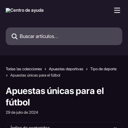
Ir al contenido principal
Buscar artículos...
Todas las colecciones
Apuestas deportivas
Tipo de deporte
Apuestas únicas para el fútbol
Apuestas únicas para el
fútbol
29 de julio de 2024
Índice de contenidos