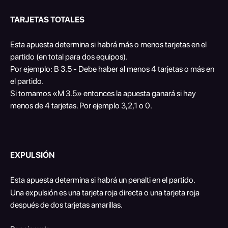
TARJETAS TOTALES
Esta apuesta determina si habrá más o menos tarjetas en el 
partido (en total para dos equipos).
Por ejemplo: B 3.5 - Debe haber al menos 4 tarjetas o más en 
el partido.
Si tomamos «M 3.5» entonces la apuesta ganará si hay 
menos de 4 tarjetas. Por ejemplo 3,2,1 o 0.
EXPULSIÓN
Esta apuesta determina si habrá un penalti en el partido.
Una expulsión es una tarjeta roja directa o una tarjeta roja 
después de dos tarjetas amarillas. 