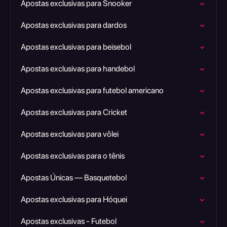
Apostas exclusivas para Snooker
Apostas exclusivas para dardos
Apostas exclusivas para beisebol
Apostas exclusivas para handebol
Apostas exclusivas para futebol americano
Apostas exclusivas para Cricket
Apostas exclusivas para vôlei
Apostas exclusivas para o tênis
Apostas Únicas — Basquetebol
Apostas exclusivas para Hóquei
Apostas exclusivas - Futebol