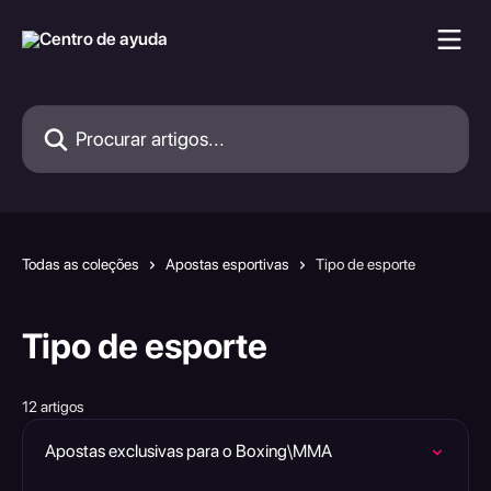
Ir para conteúdo principal
Procurar artigos...
Todas as coleções
Apostas esportivas
Tipo de esporte
Tipo de esporte
12 artigos
Apostas exclusivas para o Boxing\MMA