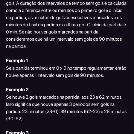
gols. A duração dos intervalos de tempo sem gols é calculada 
como a diferença entre os minutos do primeiro gol e o início 
da partida, os minutos de gols consecutivos marcados e os 
minutos do final da partida e o último gol. O início da partida é 
0 min. Se não houver gols marcados na partida, 
consideramos que há um intervalo sem gols de 90 minutos 
na partida
Exemplo 1
Se a partida terminou em 0 x 0 no tempo regulamentar, então 
houve apenas 1 intervalo sem gols de 90 minutos.
Exemplo 2
Se houve 2 gols marcados na partida: aos 23 e 62 minutos. 
Isso significa que houve apenas 3 períodos sem gols na 
partida: 23 minutos (23-0), 39 minutos (62-23) e 28 minutos 
(90-62).
Exemplo 3