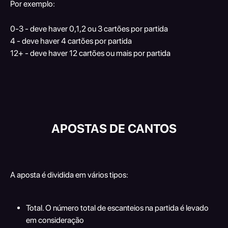
Por exemplo:
0-3 - deve haver 0,1,2 ou 3 cartões por partida
4 - deve haver 4 cartões por partida
12+ - deve haver 12 cartões ou mais por partida
APOSTAS DE CANTOS
A aposta é dividida em vários tipos:
Total. O número total de escanteios na partida é levado 
em consideração