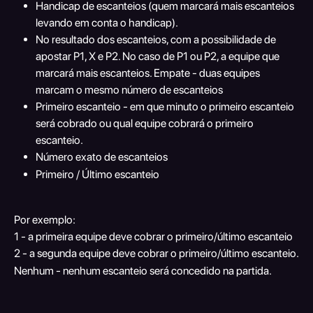
Handicap de escanteios (quem marcará mais escanteios 
levando em conta o handicap).
No resultado dos escanteios, com a possibilidade de 
apostar P1, X e P2. No caso de P1 ou P2, a equipe que 
marcará mais escanteios. Empate - duas equipes 
marcam o mesmo número de escanteios
Primeiro escanteio - em que minuto o primeiro escanteio 
será cobrado ou qual equipe cobrará o primeiro 
escanteio.
Número exato de escanteios
Primeiro / Último escanteio
Por exemplo:
1 - a primeira equipe deve cobrar o primeiro/último escanteio
2 - a segunda equipe deve cobrar o primeiro/último escanteio.
Nenhum - nenhum escanteio será concedido na partida.