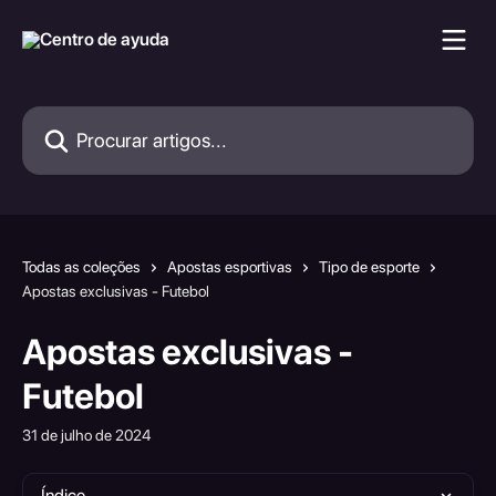
Ir para conteúdo principal
Procurar artigos...
Todas as coleções
Apostas esportivas
Tipo de esporte
Apostas exclusivas - Futebol
Apostas exclusivas -
Futebol
31 de julho de 2024
Índice