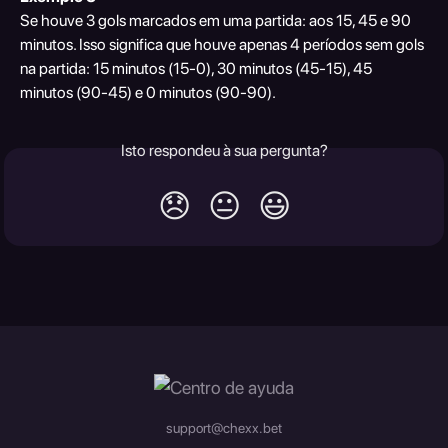
Se houve 3 gols marcados em uma partida: aos 15, 45 e 90 
minutos. Isso significa que houve apenas 4 períodos sem gols 
na partida: 15 minutos (15-0), 30 minutos (45-15), 45 
minutos (90-45) e 0 minutos (90-90).
Isto respondeu à sua pergunta?
😞
😐
😃
support@chexx.bet