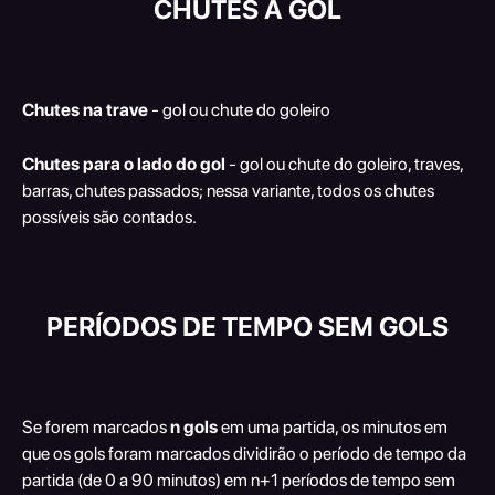
CHUTES A GOL
Chutes na trave
 - gol ou chute do goleiro
Chutes para o lado do gol 
- gol ou chute do goleiro, traves, 
barras, chutes passados; nessa variante, todos os chutes 
possíveis são contados.
PERÍODOS DE TEMPO SEM GOLS
Se forem marcados 
n gols 
em uma partida, os minutos em 
que os gols foram marcados dividirão o período de tempo da 
partida (de 0 a 90 minutos) em n+1 períodos de tempo sem 