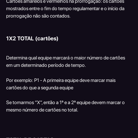
Cartões amarelos e vermelhos na prorrogação: os cartões 
mostrados entre o fim do tempo regulamentar e o início da 
prorrogação não são contados.
1X2 TOTAL (cartões)
Determina qual equipe marcará o maior número de cartões 
em um determinado período de tempo.
Por exemplo: P1 - A primeira equipe deve marcar mais 
cartões do que a segunda equipe
Se tomarmos “X”, então a 1ª e a 2ª equipe devem marcar o 
mesmo número de cartões no total.