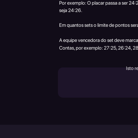
Por exemplo: O placar passa a ser 24:25
seja 24:26.
Em quantos sets o limite de pontos ser
A equipe vencedora do set deve marca
Contas, por exemplo: 27:25, 26:24, 28
Isto 