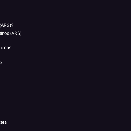
 (ARS)?
tinos (ARS)
onedas
ro
tera