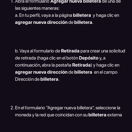
Abra el formulario 
Agregar nueva billetera
 de una de 
las siguientes maneras: 
a. En tu perfil, vaya a la página 
billetera
y haga clic en 
agregar nueva dirección
 de 
billetera
.
b. Vaya al formulario de 
Retirada 
para crear una solicitud 
de retirada (haga clic en el botón 
Depósito 
y, a 
continuación, abra la pestaña 
Retirada
) y haga clic en 
agregar nueva dirección
 de 
billetera
  en el campo 
Dirección de 
billetera
.
En el formulario "Agregar nueva billetera", seleccione la 
moneda y la red que coincidan con su 
billetera 
externa 