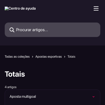
Ir para conteúdo principal
Procurar artigos...
Todas as coleções
Apostas esportivas
Totais
Totais
4 artigos
Aposta multigoal