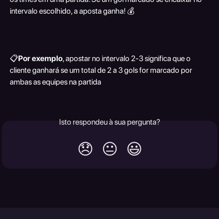
intervalo escolhido, a aposta ganha! 💰
📋
Por exemplo
, apostar no intervalo 2-3 significa que o 
cliente ganhará se um total de 2 a 3 gols for marcado por 
ambas as equipes na partida
Isto respondeu à sua pergunta?
😞
😐
😃