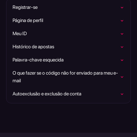
Registrar-se
Página de perfil
Meu ID
Histórico de apostas
Palavra-chave esquecida
O que fazer se o código não for enviado para meu e-
mail
Autoexclusão e exclusão de conta