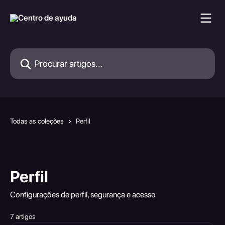
Ir para conteúdo principal
Procurar artigos...
Todas as coleções
Perfil
Perfil
Configurações de perfil, segurança e acesso
7 artigos