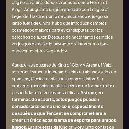
originó en China, donde se conoce como Honor of 
Kings. Aquí, guarda un gran parecido con League of 
Legends. Hasta el punto de que, cuando el juego se 
lanzó fuera de China, hubo que introducir cambios 
cosméticos masivos para evitar disputas por los 
derechos de autor. Después de hacer tantos cambios, 
los juegos parecían lo bastante distintos como para 
merecer nombres separados.
Aunque las apuestas de King of Glory y Arena of Valor 
son prácticamente intercambiables en algunos sitios de 
apuestas, técnicamente son juegos distintos. Sin 
embargo, mecánicamente funcionan de forma similar a 
pesar de las diferencias cosméticas. 
Así que, en 
términos de esports, estos juegos pueden 
considerarse como uno solo, especialmente 
después de que Tencent se comprometiera a 
crear un único ecosistema de esports para ambos 
juegos
. Las apuestas de King of Glory junto con las de 