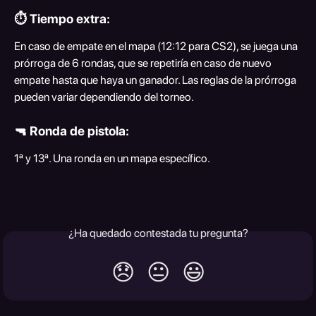
⏱️ Tiempo extra:
En caso de empate en el mapa (12:12 para CS2), se juega una 
prórroga de 6 rondas, que se repetiría en caso de nuevo 
empate hasta que haya un ganador. Las reglas de la prórroga 
pueden variar dependiendo del torneo.
🔫 Ronda de pistola: 
1ª y 13ª. Una ronda en un mapa específico.
¿Ha quedado contestada tu pregunta?
😞
😐
😃