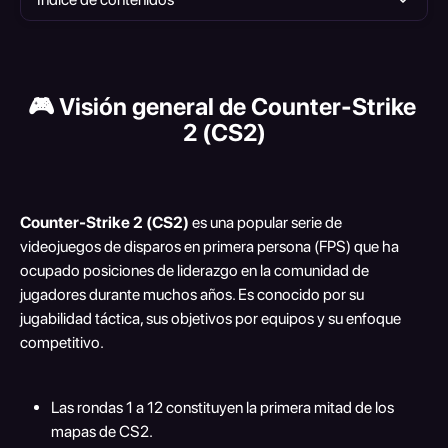
🎮 Visión general de Counter-Strike 
2 (CS2)
Counter-Strike 2 (CS2)
 es una popular serie de 
videojuegos de disparos en primera persona (FPS) que ha 
ocupado posiciones de liderazgo en la comunidad de 
jugadores durante muchos años. Es conocido por su 
jugabilidad táctica, sus objetivos por equipos y su enfoque 
competitivo.
Las rondas 1 a 12 constituyen la primera mitad de los 
mapas de CS2.