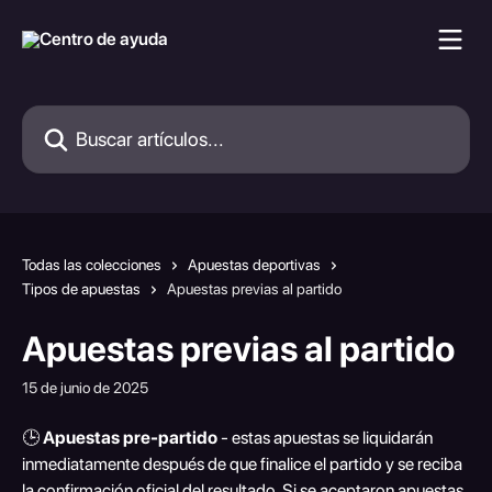
Ir al contenido principal
Buscar artículos...
Todas las colecciones
Apuestas deportivas
Tipos de apuestas
Apuestas previas al partido
Apuestas previas al partido
15 de junio de 2025
🕒 
Apuestas pre-partido
 - estas apuestas se liquidarán 
inmediatamente después de que finalice el partido y se reciba 
la confirmación oficial del resultado. Si se aceptaron apuestas 