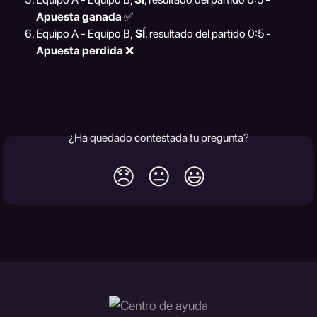
Apuesta ganada 
✅
Equipo A - Equipo B,
 SÍ
, resultado del partido 0:5 - 
Apuesta perdida 
❌
¿Ha quedado contestada tu pregunta?
😞
😐
😃