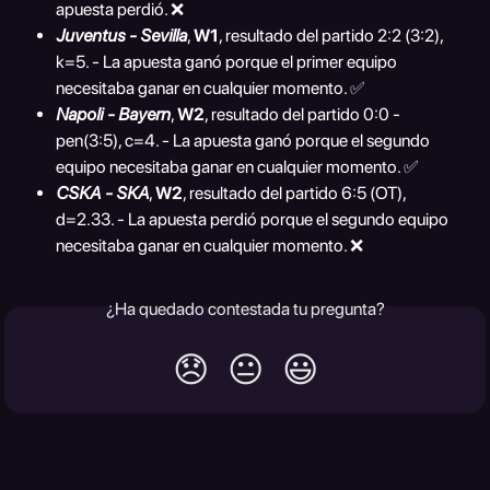
apuesta perdió. ❌
Juventus - Sevilla
, 
W1
, resultado del partido 2:2 (3:2), 
k=5. - La apuesta ganó porque el primer equipo 
necesitaba ganar en cualquier momento. ✅
Napoli - Bayern
, 
W2
, resultado del partido 0:0 - 
pen(3:5), c=4. - La apuesta ganó porque el segundo 
equipo necesitaba ganar en cualquier momento. ✅
CSKA - SKA
, 
W2
, resultado del partido 6:5 (OT), 
d=2.33. - La apuesta perdió porque el segundo equipo 
necesitaba ganar en cualquier momento. ❌
¿Ha quedado contestada tu pregunta?
😞
😐
😃