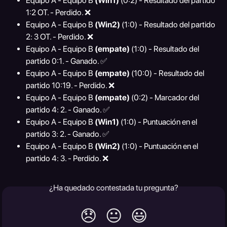
Equipo A - Equipo B 
(Win1)
 (0:2) - Resultado del partido 
1:2 OT. - Perdido. ❌
Equipo A - Equipo B 
(Win2) 
(1:0) - Resultado del partido 
2: 3 OT. - Perdido. ❌
Equipo A - Equipo B
 (empate) 
(1:0) - Resultado del 
partido 0:1. - Ganado. ✅
Equipo A - Equipo B 
(empate)
 (10:0) - Resultado del 
partido 10:19. - Perdido. ❌
Equipo A - Equipo B 
(empate)
 (0:2) - Marcador del 
partido 4: 2. - Ganado. ✅
Equipo A - Equipo B 
(Win1) 
(1:0) - Puntuación en el 
partido 3: 2. - Ganado. ✅
Equipo A - Equipo B 
(Win2)
 (1:0) - Puntuación en el 
partido 4: 3. - Perdido. ❌
¿Ha quedado contestada tu pregunta?
😞
😐
😃