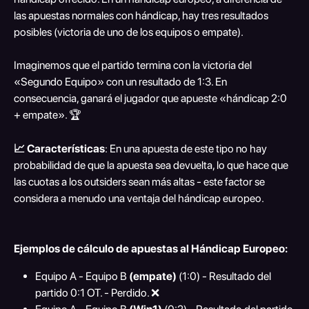
las apuestas normales con hándicap, hay tres resultados 
posibles (victoria de uno de los equipos o empate). 
Imaginemos que el partido termina con la victoria del 
«Segundo Equipo» con un resultado de 1:3. En 
consecuencia, ganará el jugador que apueste «hándicap 2:0 
+ empate». 🏆
📈 Características
: En una apuesta de este tipo no hay 
probabilidad de que la apuesta sea devuelta, lo que hace que 
las cuotas a los outsiders sean más altas - este factor se 
considera a menudo una ventaja del hándicap europeo. 
Ejemplos de cálculo de apuestas al Hándicap Europeo:
Equipo A - Equipo B 
(empate)
 (1:0) - Resultado del 
partido 0:1 OT. - Perdido. ❌