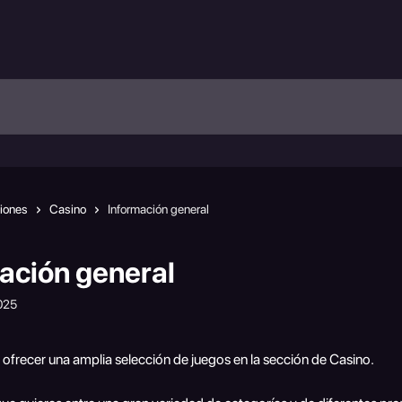
ciones
Casino
Información general
ación general
2025
frecer una amplia selección de juegos en la sección de Casino.