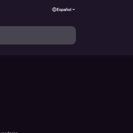
Español