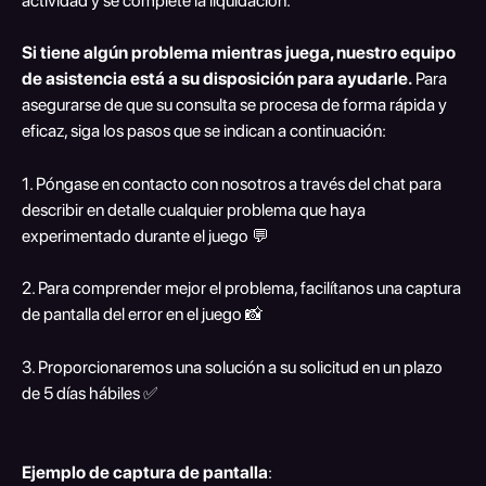
actividad y se complete la liquidación.
Si tiene algún problema mientras juega, nuestro equipo 
de asistencia está a su disposición para ayudarle.
 Para 
asegurarse de que su consulta se procesa de forma rápida y 
eficaz, siga los pasos que se indican a continuación:
1. Póngase en contacto con nosotros a través del chat para 
describir en detalle cualquier problema que haya 
experimentado durante el juego 💬
2. Para comprender mejor el problema, facilítanos una captura 
de pantalla del error en el juego 📸
3. Proporcionaremos una solución a su solicitud en un plazo 
de 5 días hábiles ✅
Ejemplo de captura de pantalla
: