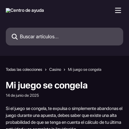
Ir al contenido principal
Buscar artículos...
Todas las colecciones
Casino
Mi juego se congela
Mi juego se congela
14 de junio de 2025
Si el juego se congela, te expulsa o simplemente abandonas el 
juego durante una apuesta, debes saber que existe una alta 
probabilidad de que se tenga en cuenta el cálculo de tu última 