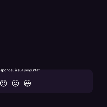
respondeu à sua pergunta?
😞
😐
😃