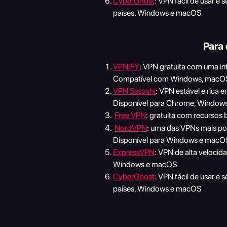
CyberGhost
: VPN fácil de usar e
países. Windows e macOS
Para 
VPNIFY
: VPN gratuita com uma int
Compatível com Windows, macOS
VPN Satoshi
: VPN estável e rica 
Disponível para Chrome, Windows,
Free VPN
: gratuita com recursos
NordVPN
: uma das VPNs mais pop
Disponível para Windows e macO
ExpressVPN
: VPN de alta velocid
Windows e macOS
CyberGhost
: VPN fácil de usar e
países. Windows e macOS