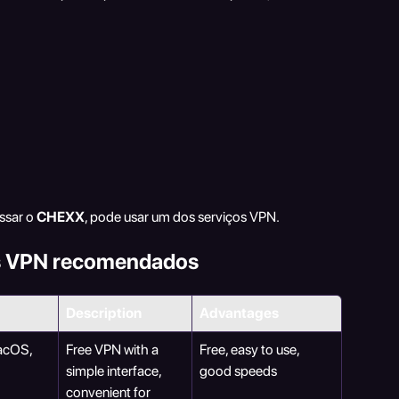
sar o 
CHEXX
, pode usar um dos serviços VPN.
s VPN recomendados
Description
Advantages
cOS, 
Free VPN with a 
Free, easy to use, 
simple interface, 
good speeds
convenient for 