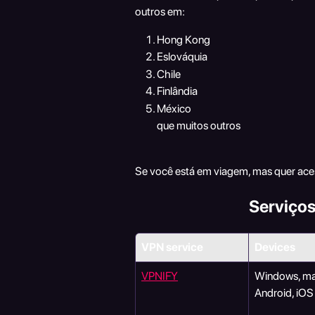
outros em:
Hong Kong
Eslováquia
Chile
Finlândia
México
que muitos outros
Se você está em viagem, mas quer aces
Serviço
VPN service
Devices
VPNIFY
Windows, ma
Android, iOS