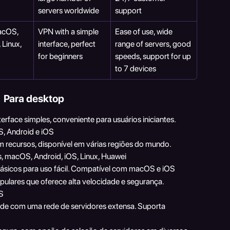
servers worldwide
support
cOS, 
VPN with a simple 
Ease of use, wide 
 Linux, 
interface, perfect 
range of servers, good 
for beginners
speeds, support for up 
to 7 devices
Para desktop
erface simples, conveniente para usuários iniciantes. 
, Android e iOS
em recursos, disponível em várias regiões do mundo. 
 macOS, Android, iOS, Linux, Huawei
 básicos para uso fácil. Compatível com macOS e iOS
ulares que oferece alta velocidade e segurança. 
S
ade com uma rede de servidores extensa. Suporta 