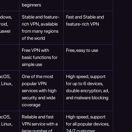
beginners
dows, 
Stable and feature-
Fast and Stable and 
oid, 
rich VPN, available 
feature-rich VPN
Huawei
from many regions 
of the world
Free VPN with 
Free, easy to use
basic functions for 
simple use
cOS, 
One of the most 
High speed, support 
 Linux, 
popular VPN 
for up to 6 devices, 
services with high 
double encryption, ad, 
security and wide 
and malware blocking
coverage
cOS, 
Reliable and fast 
High speed, support 
 Linux, 
VPN service with a 
for all popular devices, 
large number of 
24/7 customer 