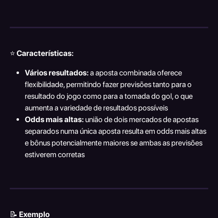
​⭐
 Características:
Vários resultados:
 a aposta combinada oferece 
flexibilidade, permitindo fazer previsões tanto para o 
resultado do jogo como para a tomada do gol, o que 
aumenta a variedade de resultados possíveis
Odds mais altas:
 união de dois mercados de apostas 
separados numa única aposta resulta em odds mais altas 
e bônus potencialmente maiores se ambas as previsões 
estiverem corretas 
📝
 Exemplo