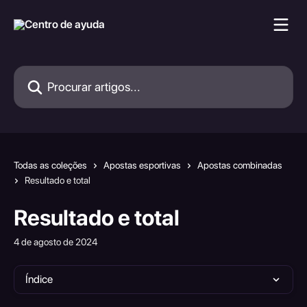
Ir para conteúdo principal
Procurar artigos...
Todas as coleções
Apostas esportivas
Apostas combinadas
Resultado e total
Resultado e total
4 de agosto de 2024
Índice