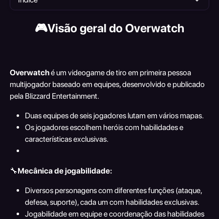
🎮Visão geral do Overwatch
Overwatch
 é um videogame de tiro em primeira pessoa 
multijogador baseado em equipes, desenvolvido e publicado 
pela Blizzard Entertainment.
Duas equipes de seis jogadores lutam em vários mapas.
Os jogadores escolhem heróis com habilidades e 
características exclusivas.
🔧
Mecânica de jogabilidade:
Diversos personagens com diferentes funções (ataque, 
defesa, suporte), cada um com habilidades exclusivas.
Jogabilidade em equipe e coordenação das habilidades 