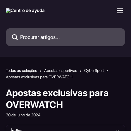
Ir para conteúdo principal
Procurar artigos...
Todas as coleções
Apostas esportivas
CyberSport
Apostas exclusivas para OVERWATCH
Apostas exclusivas para
OVERWATCH
30 de julho de 2024
Índice