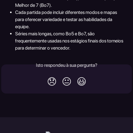
Melhor de 7 (Bo7).
Cada partida pode incluir diferentes modos e mapas 
para oferecer variedade e testar as habilidades da 
equipe.
Séries mais longas, como Bo5 e Bo7, são 
frequentemente usadas nos estágios finais dos torneios 
para determinar o vencedor.
Isto respondeu à sua pergunta?
😞
😐
😃