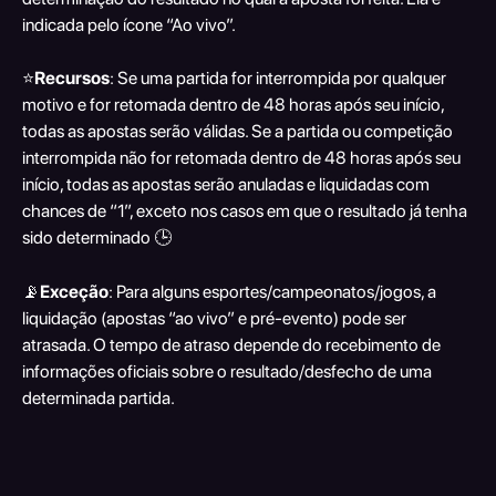
indicada pelo ícone “Ao vivo”. 
⭐
Recursos
: Se uma partida for interrompida por qualquer 
motivo e for retomada dentro de 48 horas após seu início, 
todas as apostas serão válidas. Se a partida ou competição 
interrompida não for retomada dentro de 48 horas após seu 
início, todas as apostas serão anuladas e liquidadas com 
chances de “1”, exceto nos casos em que o resultado já tenha 
sido determinado 🕒
📡
Exceção
: Para alguns esportes/campeonatos/jogos, a 
liquidação (apostas “ao vivo” e pré-evento) pode ser 
atrasada. O tempo de atraso depende do recebimento de 
informações oficiais sobre o resultado/desfecho de uma 
determinada partida. 