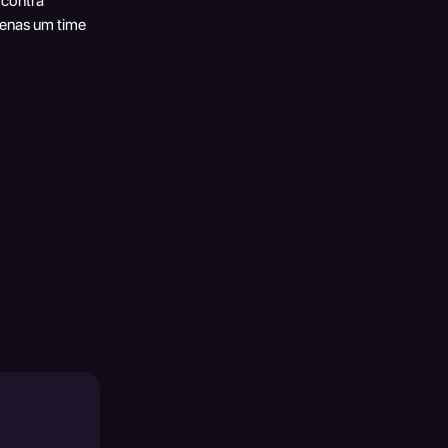
contra 
enas um time 