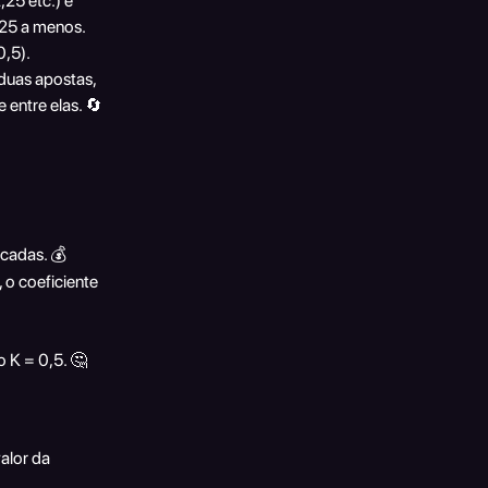
25 etc.) e 
25 a menos. 
,5). 
duas apostas, 
 entre elas. 🔄
cadas. 💰
o coeficiente 
 K = 0,5. 🤔
alor da 