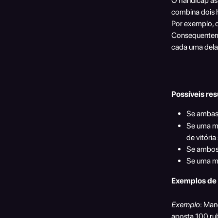
O handicap asiá
combina dois h
Por exemplo, o
Consequentemen
cada uma delas
Possíveis res
Se ambas 
Se uma me
de vitóri
Se ambos 
Se uma me
Exemplos de 
Exemplo
: Man
aposta 100 ru