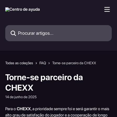
Ir para conteúdo principal
Procurar artigos...
Todas as coleções
FAQ
Torne-se parceiro da CHEXX
Torne-se parceiro da
CHEXX
14 de junho de 2025
Para o 
CHEXX
, a prioridade sempre foi e será garantir o mais 
alto grau de satisfação do jogador e a cooperação de longo 