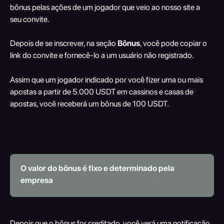
bônus pelas ações de um jogador que veio ao nosso site a 
seu convite. 
Depois de se inscrever, na seção 
Bônus
, você pode copiar o 
link do convite e fornecê-lo a um usuário não registrado.
Assim que um jogador indicado por você fizer uma ou mais 
apostas a partir de 5.000 USDT em cassinos e casas de 
apostas, você receberá um bônus de 100 USDT.
O valor do bônus é fixo e determinado pela 
empresa
Depois que o bônus for creditado, você verá uma notificação 