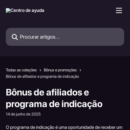
Ir para conteúdo principal
Procurar artigos...
Todas as coleções
Bônus e promoções
Bônus de afiliados e programa de indicação
Bônus de afiliados e
programa de indicação
14 de junho de 2025
O programa de indicação é uma oportunidade de receber um 