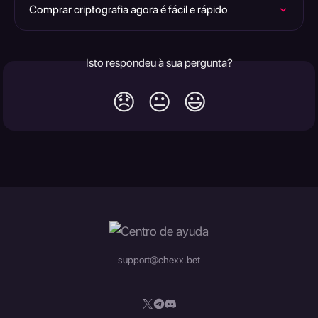
Comprar criptografia agora é fácil e rápido
Isto respondeu à sua pergunta?
😞
😐
😃
support@chexx.bet