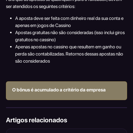
ser atendidos os seguintes critérios:
A aposta deve ser feita com dinheiro real da sua conta e 
apenas em jogos de Cassino
Apostas gratuitas não são consideradas (isso inclui giros 
gratuitos no cassino)
Apenas apostas no cassino que resultem em ganho ou 
perda são contabilizadas. Retornos dessas apostas não 
são considerados
O bônus é acumulado a critério da empresa
Artigos relacionados