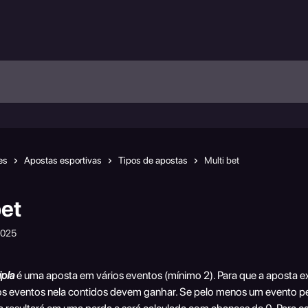
es
Apostas esportivas
Tipos de apostas
Multi bet
bet
2025
ipla
 é uma aposta em vários eventos (mínimo 2). Para que a aposta e
os eventos nela contidos devem ganhar. Se pelo menos um evento per