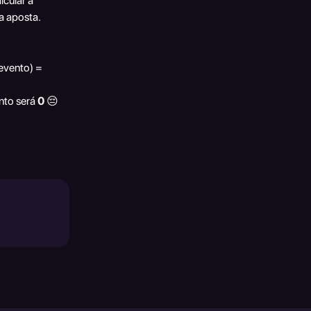
cular a 
da aposta.
evento) = 
to será 
0 
😔