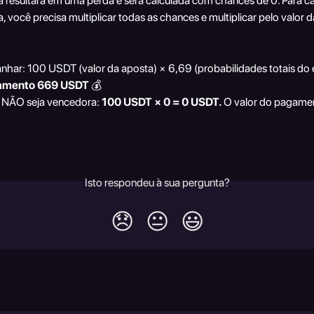
a resultará em uma perda e será calculada com chances de 0. Para cal
a, você precisa multiplicar todas as chances e multiplicar pelo valor 
nhar: 100 USDT (valor da aposta) × 6,69 (probabilidades totais do 
gamento 669 USDT 
💰
 NÃO seja vencedora: 
100
USDT
× 0 = 0 USDT.
 O valor do pagamen
Isto respondeu à sua pergunta?
😞
😐
😃