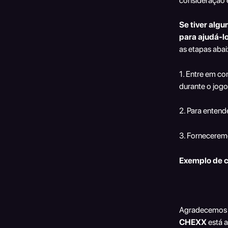
consideração e
Se tiver alg
para ajudá-l
as etapas abai
1. Entre em c
durante o jogo
2. Para entend
3. Forneceremo
Exemplo de c
Agradecemos a
CHEXX
 está 