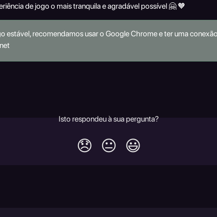
eriência de jogo o mais tranquila e agradável possível 🤗 🧡
go estável, recomendamos usar o Google Chrome e ter uma conexão 
net
Isto respondeu à sua pergunta?
😞
😐
😃