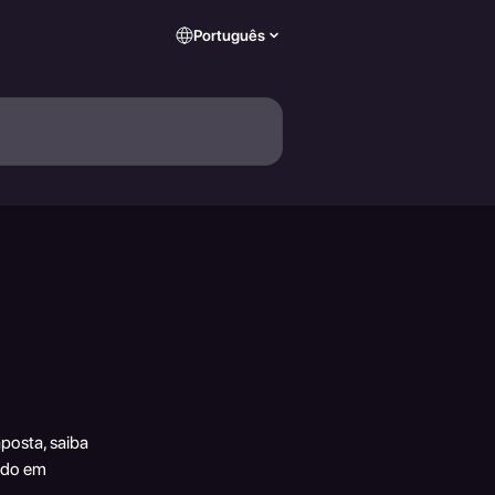
Português
posta, saiba 
ado em 