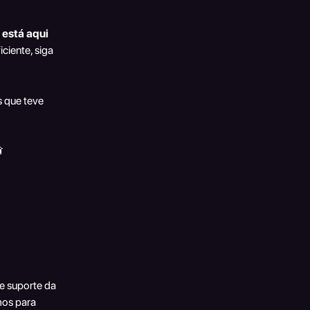
está aqui 
ciente, siga 
 que teve 
 
 suporte da 
mos para 