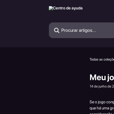
Ir para conteúdo principal
Procurar artigos...
Todas as coleçõ
Meu jo
14 de junho de 
Se o jogo cong
que há uma gra