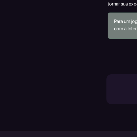
tornar sua exp
Para um jo
com a Inter