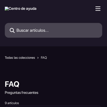
Ir al contenido principal
Buscar artículos...
Todas las colecciones
FAQ
FAQ
Preguntas frecuentes
9 artículos