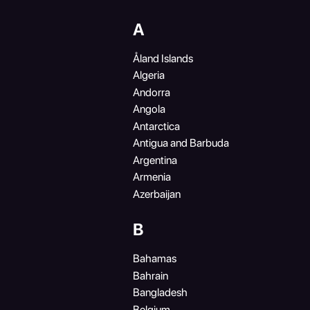
A
Åland Islands
Algeria
Andorra
Angola
Antarctica
Antigua and Barbuda
Argentina
Armenia
Azerbaijan
​B
Bahamas
Bahrain
Bangladesh
Belgium