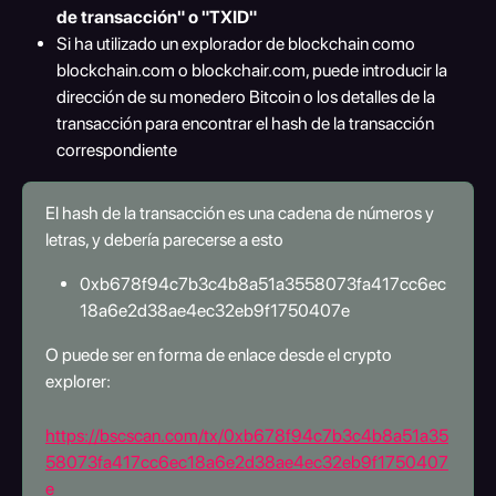
de transacción" o "TXID"
Si ha utilizado un explorador de blockchain como 
blockchain.com o blockchair.com, puede introducir la 
dirección de su monedero Bitcoin o los detalles de la 
transacción para encontrar el hash de la transacción 
correspondiente
El hash de la transacción es una cadena de números y 
letras, y debería parecerse a esto
0xb678f94c7b3c4b8a51a3558073fa417cc6ec
18a6e2d38ae4ec32eb9f1750407e
O puede ser en forma de enlace desde el crypto 
explorer:
https://bscscan.com/tx/0xb678f94c7b3c4b8a51a35
58073fa417cc6ec18a6e2d38ae4ec32eb9f1750407
e