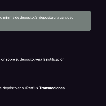
dad mínima de depósito. Si deposita una cantidad 
ción sobre su depósito, verá la notificación 
l depósito en su 
Perfil > Transacciones