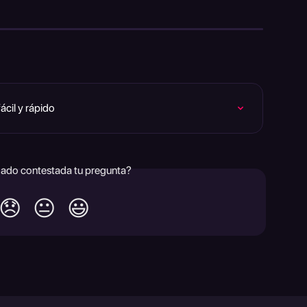
cil y rápido
ado contestada tu pregunta?
😞
😐
😃