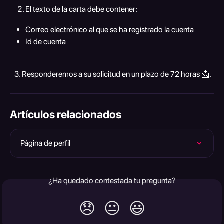
El texto de la carta debe contener: 
Correo electrónico al que se ha registrado la cuenta 
Id de cuenta 
   3. Responderemos a su solicitud en un plazo de 72 horas 📩.
Artículos relacionados
Página de perfil
¿Ha quedado contestada tu pregunta?
😞
😐
😃