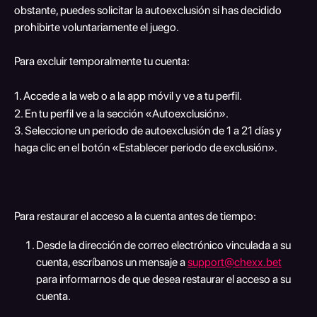
obstante, puedes solicitar la autoexclusión si has decidido 
prohibirte voluntariamente el juego.
Para excluir temporalmente tu cuenta:
1. Accede a la web o a la app móvil y ve a tu perfil.
2. En tu perfil ve a la sección «Autoexclusión».
3. Seleccione un periodo de autoexclusión de 1 a 21 días y 
haga clic en el botón «Establecer periodo de exclusión».
Para restaurar el acceso a la cuenta antes de tiempo:
Desde la dirección de correo electrónico vinculada a su 
cuenta, escríbanos un mensaje a 
support@chexx.bet
para informarnos de que desea restaurar el acceso a su 
cuenta.